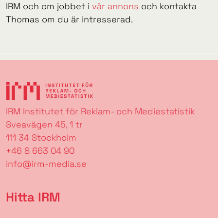
IRM och om jobbet i
vår annons
och kontakta
Thomas om du är intresserad.
IRM Institutet för Reklam- och Mediestatistik
Sveavägen 45, 1 tr
111 34 Stockholm
+46 8 663 04 90
info@irm-media.se
Hitta IRM