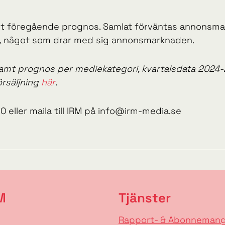
tivt föregående prognos. Samlat förväntas annons
s, något som drar med sig annonsmarknaden.
amt prognos per mediekategori, kvartalsdata 2024-20
örsäljning
här
.
0 eller maila till IRM på info@irm-media.se
M
Tjänster
Rapport- & Abonneman