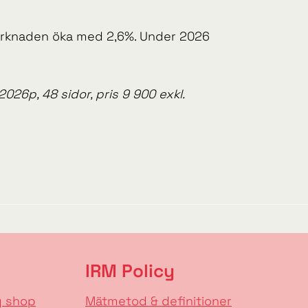
marknaden öka med 2,6%. Under 2026
26p, 48 sidor, pris 9 900 exkl.
IRM Policy
g shop
Mätmetod & definitioner