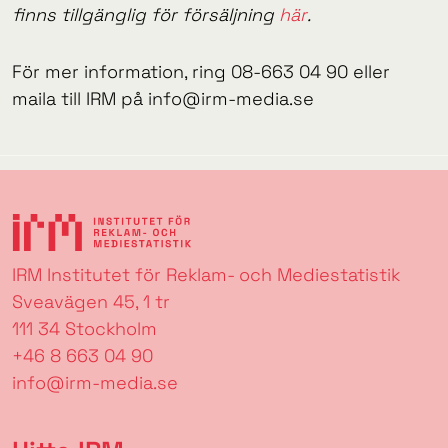
finns tillgänglig för försäljning
här
.
För mer information, ring 08-663 04 90 eller
maila till IRM på info@irm-media.se
IRM Institutet för Reklam- och Mediestatistik
Sveavägen 45, 1 tr
111 34 Stockholm
+46 8 663 04 90
info@irm-media.se