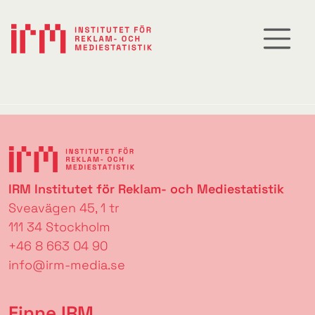
IRM Institutet för Reklam- och Mediestatistik
Sveavägen 45, 1 tr
111 34 Stockholm
+46 8 663 04 90
info@irm-media.se
Finne IRM