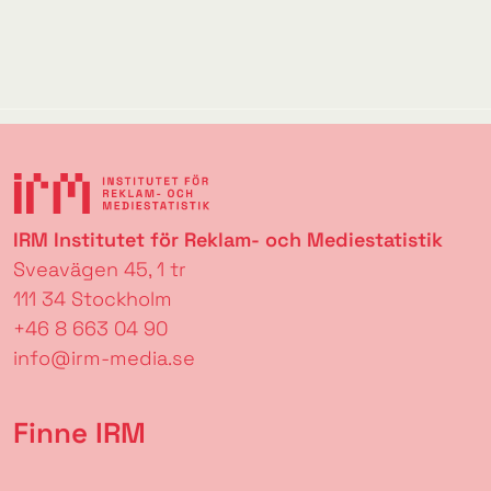
IRM Institutet för Reklam- och Mediestatistik
Sveavägen 45, 1 tr
111 34 Stockholm
+46 8 663 04 90
info@irm-media.se
Finne IRM