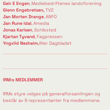
Geir E Engen
,
Mediebedriftenes landsforening
Glenn Engebretsen,
TV2
Jan Morten Drange
,
ANFO
Jan Rune Idal
,
Amedia
Jonas Karlsen
,
Schibsted
Kjartan Tyvand
,
Fagpressen
Yngvild Nesheim
,
Aller Dagbladet
IRM:s MEDLEMMER
IRMs styre velges på generalforsamlingen og
består av 9 representanter fra medlemmene.